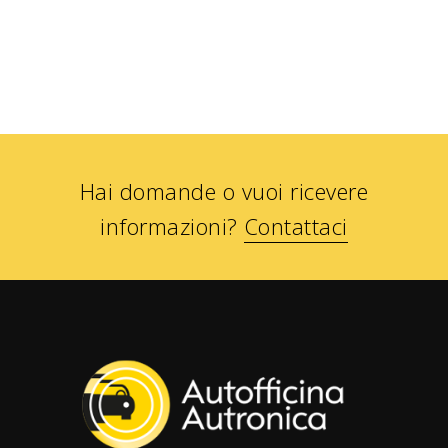
Hai domande o vuoi ricevere
informazioni?
Contattaci