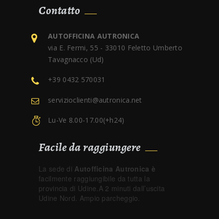
Contatto
AUTOFFICINA AUTRONICA
via E. Fermi, 55 - 33010 Feletto Umberto
Tavagnacco (Ud)
+39 0432 570031
servizioclienti@autronica.net
Lu-Ve 8.00-17.00(+h24)
Facile da raggiungere
La sede di
Autofficina Autronica è
facilmente raggiungibile da tutta la
provincia di Udine.A 2 minuti dall’uscita
Udine Nord. Ampio parcheggio.