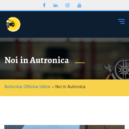
Togg
Noi in Autronica
Autronica Officina Udine
»
Noi in Autronica