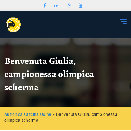
Togg
Benvenuta Giulia,
campionessa olimpica
scherma
Autronica Officina Udine
»
Benvenuta Giulia, campionessa
olimpica scherma