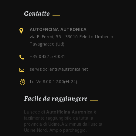
Contatto
AUTOFFICINA AUTRONICA
via E. Fermi, 55 - 33010 Feletto Umberto
Tavagnacco (Ud)
+39 0432 570031
servizioclienti@autronica.net
Lu-Ve 8.00-17.00(+h24)
Facile da raggiungere
La sede di
Autofficina Autronica è
facilmente raggiungibile da tutta la
provincia di Udine.A 2 minuti dall’uscita
Udine Nord. Ampio parcheggio.