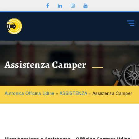
Togg
Assistenza Camper
Autronica Officina Udine
»
ASSISTENZA
»
Assistenza Camper
Manutenzione e Assistenza – Officina Camper Udine