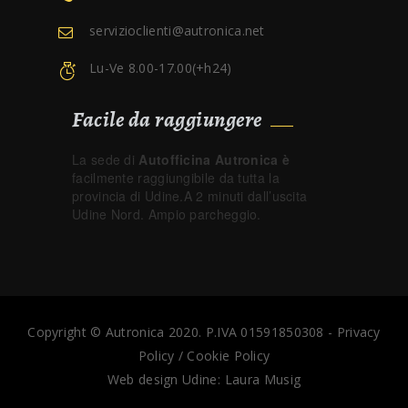
servizioclienti@autronica.net
Lu-Ve 8.00-17.00(+h24)
Facile da raggiungere
La sede di
Autofficina Autronica è
facilmente raggiungibile da tutta la
provincia di Udine.A 2 minuti dall’uscita
Udine Nord. Ampio parcheggio.
Copyright © Autronica 2020. P.IVA 01591850308 -
Privacy
Policy
/
Cookie Policy
Web design Udine:
Laura Musig