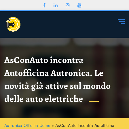
Togg
AsConAuto incontra
Autofficina Autronica. Le
novità già attive sul mondo
delle auto elettriche
Autronica Officina Udine
»
AsConAuto incontra Autofficina