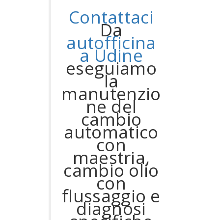
Contattaci
Da
autofficina
a Udine
eseguiamo
la
manutenzio
ne del
cambio
automatico
con
maestria,
cambio olio
con
flussaggio e
diagnosi