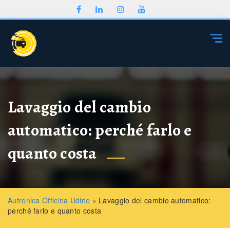
Togg
Lavaggio del cambio
automatico: perché farlo e
quanto costa
Autronica Officina Udine
»
Lavaggio del cambio automatico:
perché farlo e quanto costa