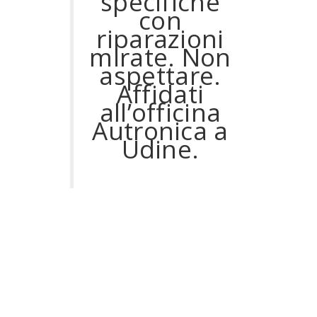
specifiche
con
riparazioni
mirate. Non
aspettare.
Affidati
all’officina
Autronica a
Udine.