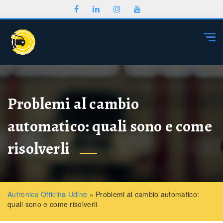
Togg
Problemi al cambio
automatico: quali sono e come
risolverli
Autronica Officina Udine
»
Problemi al cambio automatico:
quali sono e come risolverli