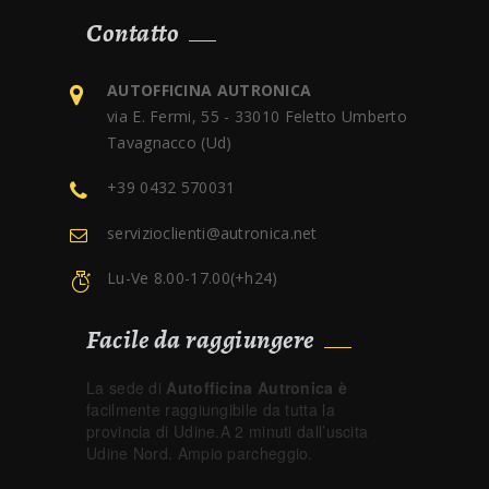
Contatto
AUTOFFICINA AUTRONICA
via E. Fermi, 55 - 33010 Feletto Umberto
Tavagnacco (Ud)
+39 0432 570031
servizioclienti@autronica.net
Lu-Ve 8.00-17.00(+h24)
Facile da raggiungere
La sede di
Autofficina Autronica è
facilmente raggiungibile da tutta la
provincia di Udine.A 2 minuti dall’uscita
Udine Nord. Ampio parcheggio.