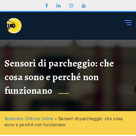
Togg
Sensori di parcheggio: che
cosa sono e perché non
funzionano
Autronica Officina Udine
»
Sensori di parcheggio: che cosa
sono e perché non funzionano