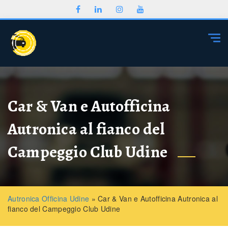
Togg
Car & Van e Autofficina
Autronica al fianco del
Campeggio Club Udine
Autronica Officina Udine
»
Car & Van e Autofficina Autronica al
fianco del Campeggio Club Udine