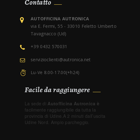
Contatto
AUTOFFICINA AUTRONICA
via E. Fermi, 55 - 33010 Feletto Umberto
Tavagnacco (Ud)
+39 0432 570031
servizioclienti@autronica.net
Lu-Ve 8.00-17.00(+h24)
Facile da raggiungere
La sede di
Autofficina Autronica è
facilmente raggiungibile da tutta la
provincia di Udine.A 2 minuti dall’uscita
Udine Nord. Ampio parcheggio.