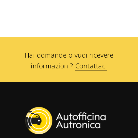
Hai domande o vuoi ricevere
informazioni?
Contattaci