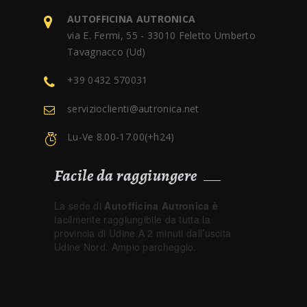
AUTOFFICINA AUTRONICA
via E. Fermi, 55 - 33010 Feletto Umberto
Tavagnacco (Ud)
+39 0432 570031
servizioclienti@autronica.net
Lu-Ve 8.00-17.00(+h24)
Facile da raggiungere
La sede di
Autofficina Autronica è
facilmente raggiungibile da tutta la
provincia di Udine.A 2 minuti dall’uscita
Udine Nord. Ampio parcheggio.