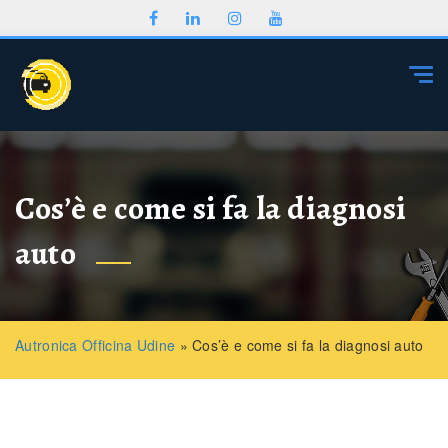
Togg
Cos’è e come si fa la diagnosi
auto
Autronica Officina Udine
»
Cos’è e come si fa la diagnosi auto