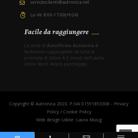
servizioclienti@autronica.net
Lu-Ve 8.00-17.00(+h24)
Facile da raggiungere
La sede di
Autofficina Autronica è
facilmente raggiungibile da tutta la
provincia di Udine.A 2 minuti dall’uscita
Udine Nord. Ampio parcheggio.
Copyright © Autronica 2020. P.IVA 01591850308 -
Privacy
Policy
/
Cookie Policy
Web design Udine:
Laura Musig