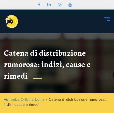
Togg
Catena di distribuzione
rumorosa: indizi, cause e
rimedi
Autronica Officina Udine
»
Catena di distribuzione rumorosa:
indizi, cause e rimedi