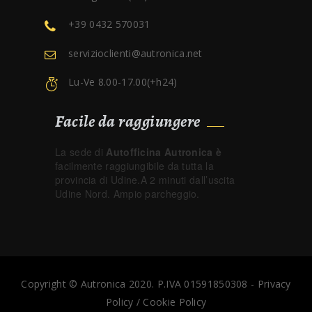
+39 0432 570031
servizioclienti@autronica.net
Lu-Ve 8.00-17.00(+h24)
Facile da raggiungere
La sede di
Autofficina Autronica è
facilmente raggiungibile da tutta la
provincia di Udine.A 2 minuti dall’uscita
Udine Nord. Ampio parcheggio.
Copyright © Autronica 2020. P.IVA 01591850308 -
Privacy
Policy
/
Cookie Policy