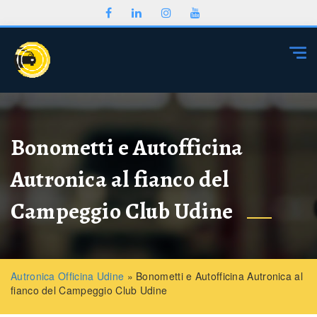
Togg
Bonometti e Autofficina
Autronica al fianco del
Campeggio Club Udine
Autronica Officina Udine
»
Bonometti e Autofficina Autronica al
fianco del Campeggio Club Udine