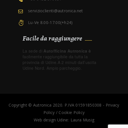
servizioclienti@autronica.net
Lu-Ve 8.00-17.00(+h24)
Facile da raggiungere
La sede di
Autofficina Autronica è
facilmente raggiungibile da tutta la
provincia di Udine.A 2 minuti dall’uscita
Udine Nord. Ampio parcheggio.
Copyright © Autronica 2020. P.IVA 01591850308 -
Privacy
Policy
/
Cookie Policy
Web design Udine:
Laura Musig