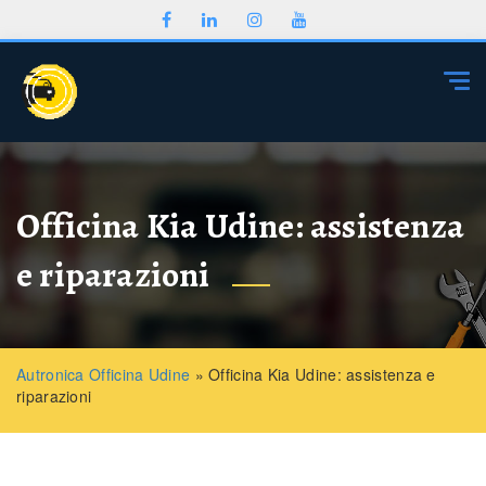
Togg
Officina Kia Udine: assistenza
e riparazioni
Autronica Officina Udine
»
Officina Kia Udine: assistenza e
riparazioni