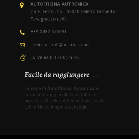
AUTOFFICINA AUTRONICA
via E. Fermi, 55 - 33010 Feletto Umberto
Tavagnacco (Ud)
+39 0432 570031
servizioclienti@autronica.net
Lu-Ve 8.00-17.00(+h24)
Facile da raggiungere
La sede di
Autofficina Autronica è
facilmente raggiungibile da tutta la
provincia di Udine.A 2 minuti dall’uscita
Udine Nord. Ampio parcheggio.