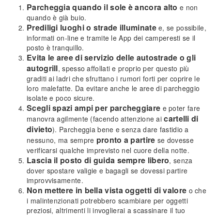
Parcheggia quando il sole è ancora alto
e non
quando è già buio.
Prediligi luoghi o strade illuminate
e, se possibile,
informati on-line e tramite le App dei camperesti se il
posto è tranquillo.
Evita le aree di servizio delle autostrade o gli
autogrill
, spesso affollati e proprio per questo più
graditi ai ladri che sfruttano i rumori forti per coprire le
loro malefatte. Da evitare anche le aree di parcheggio
isolate e poco sicure.
Scegli spazi ampi per parcheggiare
e poter fare
cartelli di
manovra agilmente (facendo attenzione ai
divieto
). Parcheggia bene e senza dare fastidio a
pronto a partire
nessuno, ma sempre
se dovesse
verificarsi qualche imprevisto nel cuore della notte.
Lascia il posto di guida sempre libero
, senza
dover spostare valigie e bagagli se dovessi partire
improvvisamente.
Non mettere in bella vista oggetti di valore
o che
i malintenzionati potrebbero scambiare per oggetti
preziosi, altrimenti li invoglierai a scassinare il tuo