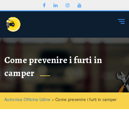
Togg
Come prevenire i furti in
camper
Autronica Officina Udine
»
Come prevenire i furti in camper