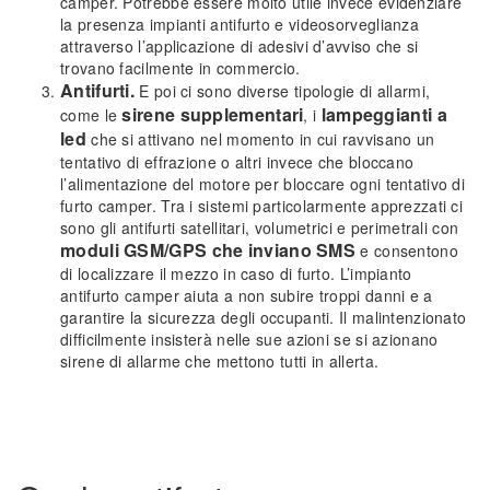
camper. Potrebbe essere molto utile invece evidenziare
la presenza impianti antifurto e videosorveglianza
attraverso l’applicazione di adesivi d’avviso che si
trovano facilmente in commercio.
Antifurti.
E poi ci sono diverse tipologie di allarmi,
sirene supplementari
lampeggianti a
come le
, i
led
che si attivano nel momento in cui ravvisano un
tentativo di effrazione o altri invece che bloccano
l’alimentazione del motore per bloccare ogni tentativo di
furto camper. Tra i sistemi particolarmente apprezzati ci
sono gli antifurti satellitari, volumetrici e perimetrali con
moduli GSM/GPS che inviano SMS
e consentono
di localizzare il mezzo in caso di furto. L’impianto
antifurto camper aiuta a non subire troppi danni e a
garantire la sicurezza degli occupanti. Il malintenzionato
difficilmente insisterà nelle sue azioni se si azionano
sirene di allarme che mettono tutti in allerta.
.